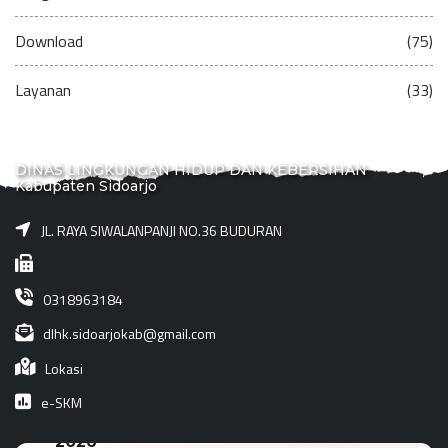
Download
(75)
Layanan
(33)
DINAS LINGKUNGAN HIDUP DAN KEBERSIHAN
Kabupaten Sidoarjo
JL. RAYA SIWALANPANJI NO.36 BUDURAN
0318963184
dlhk.sidoarjokab@gmail.com
Lokasi
e-SKM